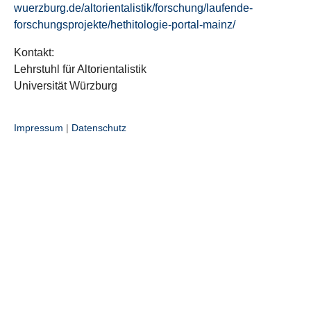
wuerzburg.de/altorientalistik/forschung/laufende-
forschungsprojekte/hethitologie-portal-mainz/
Kontakt:
Lehrstuhl für Altorientalistik
Universität Würzburg
Impressum
|
Datenschutz