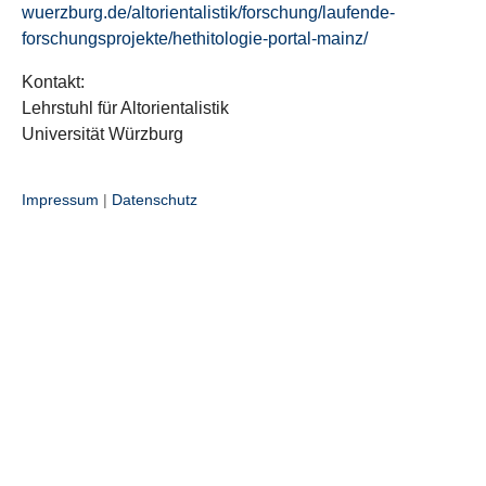
wuerzburg.de/altorientalistik/forschung/laufende-
forschungsprojekte/hethitologie-portal-mainz/
Kontakt:
Lehrstuhl für Altorientalistik
Universität Würzburg
Impressum
|
Datenschutz