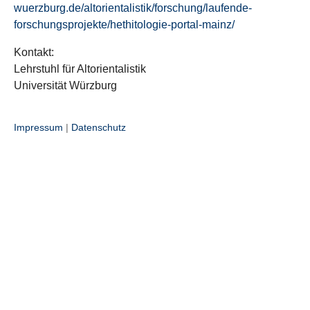
wuerzburg.de/altorientalistik/forschung/laufende-
forschungsprojekte/hethitologie-portal-mainz/
Kontakt:
Lehrstuhl für Altorientalistik
Universität Würzburg
Impressum
|
Datenschutz