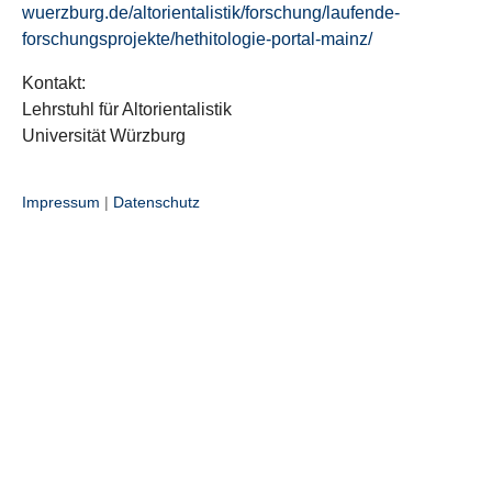
wuerzburg.de/altorientalistik/forschung/laufende-
forschungsprojekte/hethitologie-portal-mainz/
Kontakt:
Lehrstuhl für Altorientalistik
Universität Würzburg
Impressum
|
Datenschutz