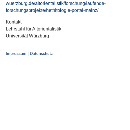
wuerzburg.de/altorientalistik/forschung/laufende-
forschungsprojekte/hethitologie-portal-mainz/
Kontakt:
Lehrstuhl für Altorientalistik
Universität Würzburg
Impressum
|
Datenschutz