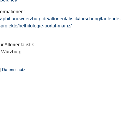
formationen:
w.phil.uni-wuerzburg.de/altorientalistik/forschung/laufende-
projekte/hethitologie-portal-mainz/
ür Altorientalistik
t Würzburg
|
Datenschutz