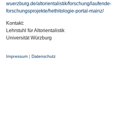
wuerzburg.de/altorientalistik/forschung/laufende-
forschungsprojekte/hethitologie-portal-mainz/
Kontakt:
Lehrstuhl für Altorientalistik
Universität Würzburg
Impressum
|
Datenschutz