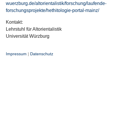
wuerzburg.de/altorientalistik/forschung/laufende-
forschungsprojekte/hethitologie-portal-mainz/
Kontakt:
Lehrstuhl für Altorientalistik
Universität Würzburg
Impressum
|
Datenschutz