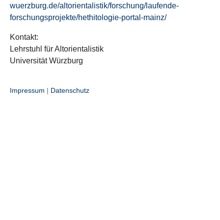
wuerzburg.de/altorientalistik/forschung/laufende-
forschungsprojekte/hethitologie-portal-mainz/
Kontakt:
Lehrstuhl für Altorientalistik
Universität Würzburg
Impressum
|
Datenschutz