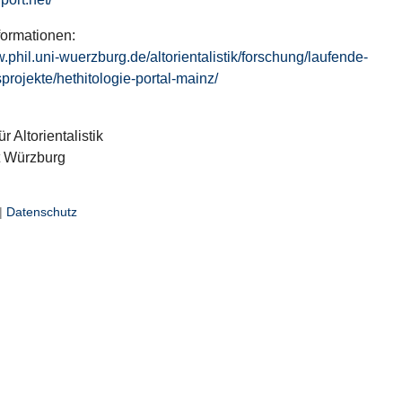
formationen:
w.phil.uni-wuerzburg.de/altorientalistik/forschung/laufende-
projekte/hethitologie-portal-mainz/
ür Altorientalistik
t Würzburg
|
Datenschutz