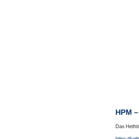
HPM – 
Das Hethito
https://het