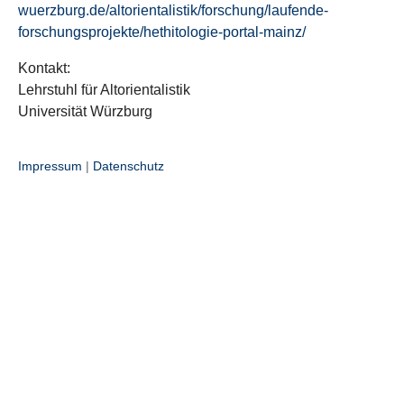
wuerzburg.de/altorientalistik/forschung/laufende-
forschungsprojekte/hethitologie-portal-mainz/
Kontakt:
Lehrstuhl für Altorientalistik
Universität Würzburg
Impressum
|
Datenschutz