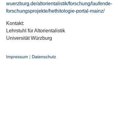
wuerzburg.de/altorientalistik/forschung/laufende-
forschungsprojekte/hethitologie-portal-mainz/
Kontakt:
Lehrstuhl für Altorientalistik
Universität Würzburg
Impressum
|
Datenschutz