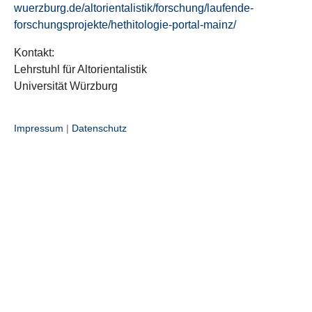
wuerzburg.de/altorientalistik/forschung/laufende-
forschungsprojekte/hethitologie-portal-mainz/
Kontakt:
Lehrstuhl für Altorientalistik
Universität Würzburg
Impressum
|
Datenschutz