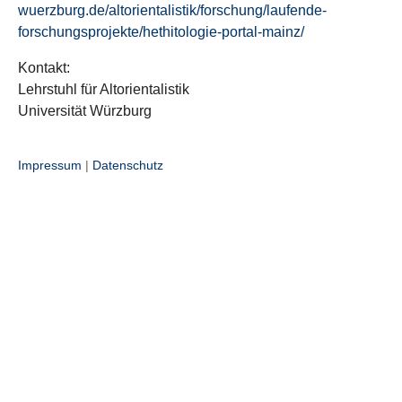
wuerzburg.de/altorientalistik/forschung/laufende-
forschungsprojekte/hethitologie-portal-mainz/
Kontakt:
Lehrstuhl für Altorientalistik
Universität Würzburg
Impressum
|
Datenschutz