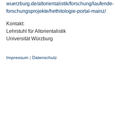
wuerzburg.de/altorientalistik/forschung/laufende-
forschungsprojekte/hethitologie-portal-mainz/
Kontakt:
Lehrstuhl für Altorientalistik
Universität Würzburg
Impressum
|
Datenschutz