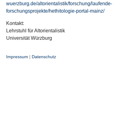
wuerzburg.de/altorientalistik/forschung/laufende-
forschungsprojekte/hethitologie-portal-mainz/
Kontakt:
Lehrstuhl für Altorientalistik
Universität Würzburg
Impressum
|
Datenschutz