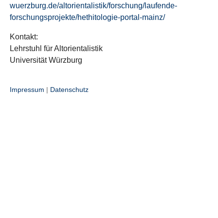
wuerzburg.de/altorientalistik/forschung/laufende-
forschungsprojekte/hethitologie-portal-mainz/
Kontakt:
Lehrstuhl für Altorientalistik
Universität Würzburg
Impressum
|
Datenschutz