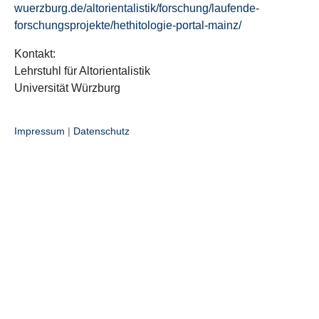
wuerzburg.de/altorientalistik/forschung/laufende-
forschungsprojekte/hethitologie-portal-mainz/
Kontakt:
Lehrstuhl für Altorientalistik
Universität Würzburg
Impressum
|
Datenschutz