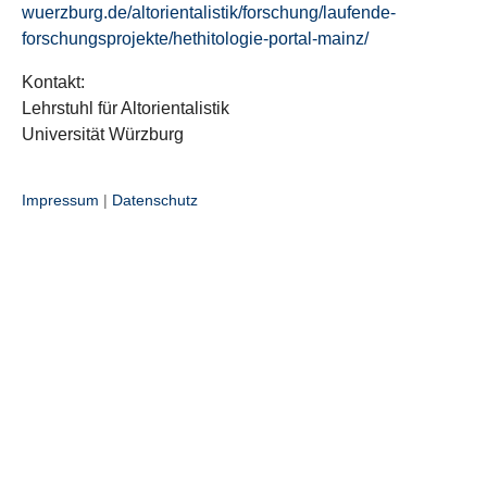
wuerzburg.de/altorientalistik/forschung/laufende-
forschungsprojekte/hethitologie-portal-mainz/
Kontakt:
Lehrstuhl für Altorientalistik
Universität Würzburg
Impressum
|
Datenschutz