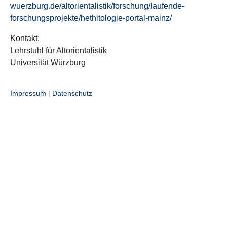
wuerzburg.de/altorientalistik/forschung/laufende-
forschungsprojekte/hethitologie-portal-mainz/
Kontakt:
Lehrstuhl für Altorientalistik
Universität Würzburg
Impressum
|
Datenschutz