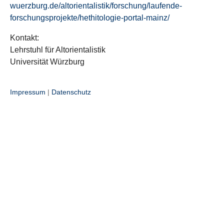
wuerzburg.de/altorientalistik/forschung/laufende-
forschungsprojekte/hethitologie-portal-mainz/
Kontakt:
Lehrstuhl für Altorientalistik
Universität Würzburg
Impressum
|
Datenschutz