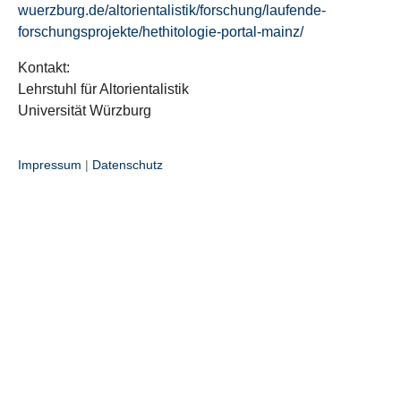
wuerzburg.de/altorientalistik/forschung/laufende-
forschungsprojekte/hethitologie-portal-mainz/
Kontakt:
Lehrstuhl für Altorientalistik
Universität Würzburg
Impressum
|
Datenschutz