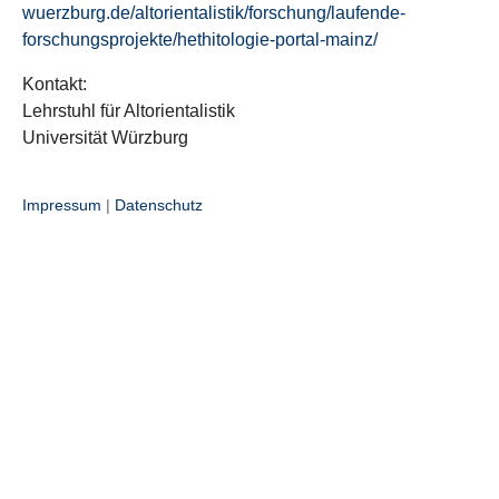
wuerzburg.de/altorientalistik/forschung/laufende-
forschungsprojekte/hethitologie-portal-mainz/
Kontakt:
Lehrstuhl für Altorientalistik
Universität Würzburg
Impressum
|
Datenschutz