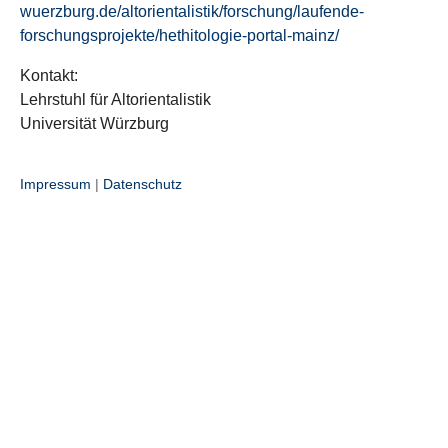
wuerzburg.de/altorientalistik/forschung/laufende-
forschungsprojekte/hethitologie-portal-mainz/
Kontakt:
Lehrstuhl für Altorientalistik
Universität Würzburg
Impressum
|
Datenschutz