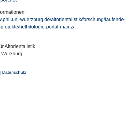
formationen:
w.phil.uni-wuerzburg.de/altorientalistik/forschung/laufende-
projekte/hethitologie-portal-mainz/
ür Altorientalistik
t Würzburg
|
Datenschutz