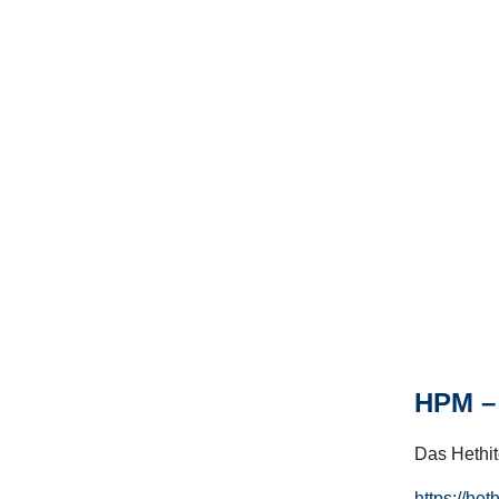
HPM – 
Das Hethito
https://het