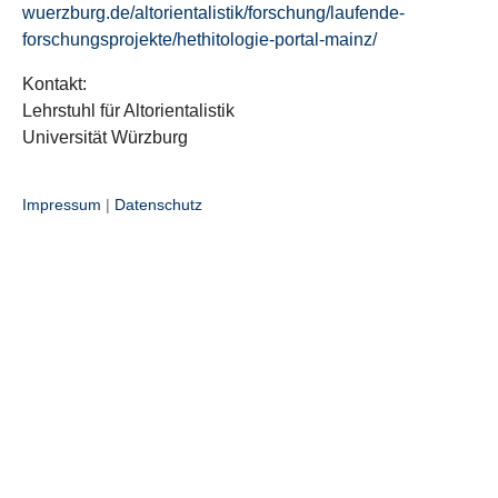
wuerzburg.de/altorientalistik/forschung/laufende-
forschungsprojekte/hethitologie-portal-mainz/
Kontakt:
Lehrstuhl für Altorientalistik
Universität Würzburg
Impressum
|
Datenschutz