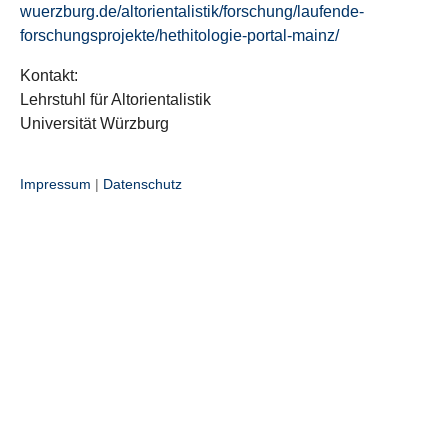
wuerzburg.de/altorientalistik/forschung/laufende-
forschungsprojekte/hethitologie-portal-mainz/
Kontakt:
Lehrstuhl für Altorientalistik
Universität Würzburg
Impressum
|
Datenschutz