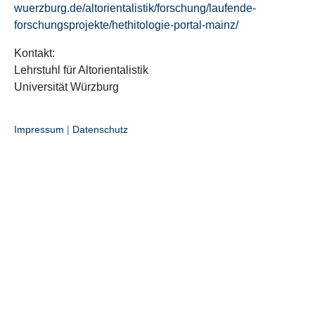
wuerzburg.de/altorientalistik/forschung/laufende-
forschungsprojekte/hethitologie-portal-mainz/
Kontakt:
Lehrstuhl für Altorientalistik
Universität Würzburg
Impressum
|
Datenschutz