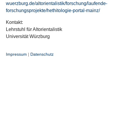
wuerzburg.de/altorientalistik/forschung/laufende-
forschungsprojekte/hethitologie-portal-mainz/
Kontakt:
Lehrstuhl für Altorientalistik
Universität Würzburg
Impressum
|
Datenschutz