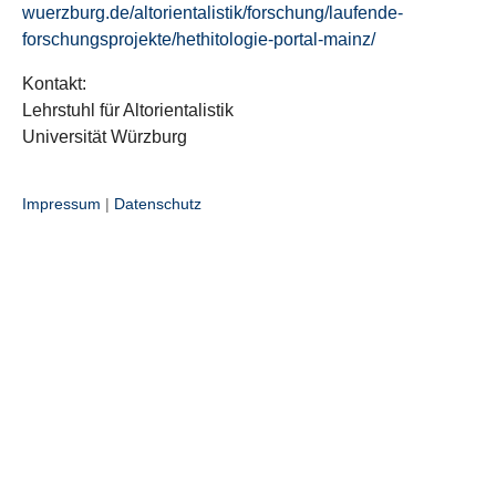
wuerzburg.de/altorientalistik/forschung/laufende-
forschungsprojekte/hethitologie-portal-mainz/
Kontakt:
Lehrstuhl für Altorientalistik
Universität Würzburg
Impressum
|
Datenschutz