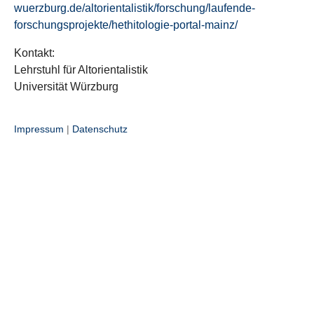
wuerzburg.de/altorientalistik/forschung/laufende-
forschungsprojekte/hethitologie-portal-mainz/
Kontakt:
Lehrstuhl für Altorientalistik
Universität Würzburg
Impressum
|
Datenschutz