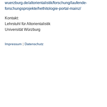
wuerzburg.de/altorientalistik/forschung/laufende-
forschungsprojekte/hethitologie-portal-mainz/
Kontakt:
Lehrstuhl für Altorientalistik
Universität Würzburg
Impressum
|
Datenschutz