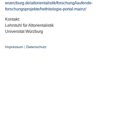
wuerzburg.de/altorientalistik/forschung/laufende-
forschungsprojekte/hethitologie-portal-mainz/
Kontakt:
Lehrstuhl für Altorientalistik
Universität Würzburg
Impressum
|
Datenschutz