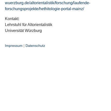
wuerzburg.de/altorientalistik/forschung/laufende-
forschungsprojekte/hethitologie-portal-mainz/
Kontakt:
Lehrstuhl für Altorientalistik
Universität Würzburg
Impressum
|
Datenschutz