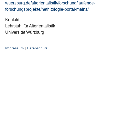
wuerzburg.de/altorientalistik/forschung/laufende-
forschungsprojekte/hethitologie-portal-mainz/
Kontakt:
Lehrstuhl für Altorientalistik
Universität Würzburg
Impressum
|
Datenschutz