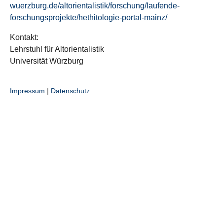
wuerzburg.de/altorientalistik/forschung/laufende-
forschungsprojekte/hethitologie-portal-mainz/
Kontakt:
Lehrstuhl für Altorientalistik
Universität Würzburg
Impressum
|
Datenschutz