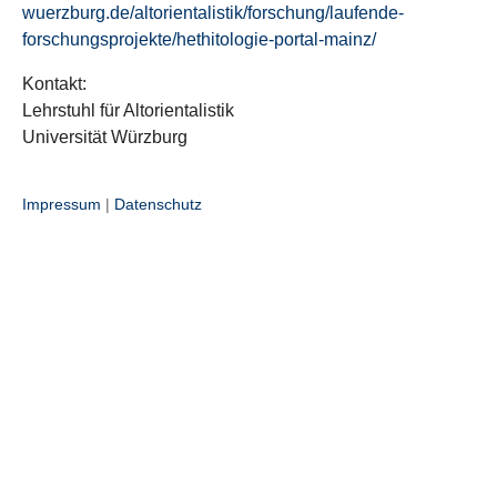
wuerzburg.de/altorientalistik/forschung/laufende-
forschungsprojekte/hethitologie-portal-mainz/
Kontakt:
Lehrstuhl für Altorientalistik
Universität Würzburg
Impressum
|
Datenschutz