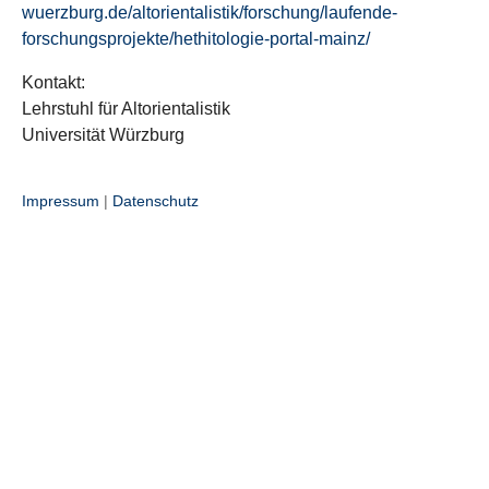
wuerzburg.de/altorientalistik/forschung/laufende-
forschungsprojekte/hethitologie-portal-mainz/
Kontakt:
Lehrstuhl für Altorientalistik
Universität Würzburg
Impressum
|
Datenschutz