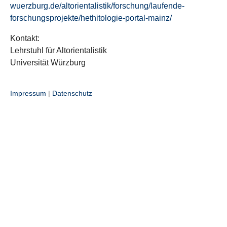
wuerzburg.de/altorientalistik/forschung/laufende-
forschungsprojekte/hethitologie-portal-mainz/
Kontakt:
Lehrstuhl für Altorientalistik
Universität Würzburg
Impressum
|
Datenschutz