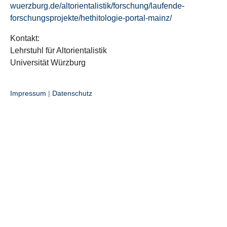
wuerzburg.de/altorientalistik/forschung/laufende-
forschungsprojekte/hethitologie-portal-mainz/
Kontakt:
Lehrstuhl für Altorientalistik
Universität Würzburg
Impressum
|
Datenschutz