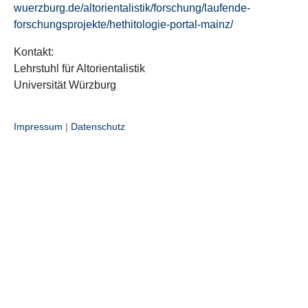
wuerzburg.de/altorientalistik/forschung/laufende-
forschungsprojekte/hethitologie-portal-mainz/
Kontakt:
Lehrstuhl für Altorientalistik
Universität Würzburg
Impressum
|
Datenschutz