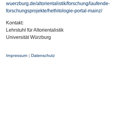
wuerzburg.de/altorientalistik/forschung/laufende-
forschungsprojekte/hethitologie-portal-mainz/
Kontakt:
Lehrstuhl für Altorientalistik
Universität Würzburg
Impressum
|
Datenschutz