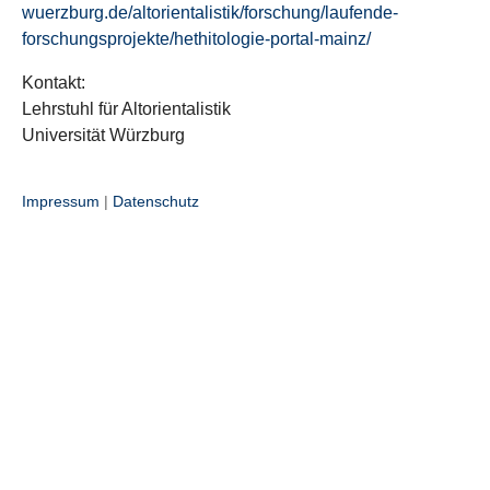
wuerzburg.de/altorientalistik/forschung/laufende-
forschungsprojekte/hethitologie-portal-mainz/
Kontakt:
Lehrstuhl für Altorientalistik
Universität Würzburg
Impressum
|
Datenschutz