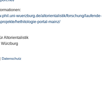
formationen:
w.phil.uni-wuerzburg.de/altorientalistik/forschung/laufende-
projekte/hethitologie-portal-mainz/
ür Altorientalistik
t Würzburg
|
Datenschutz