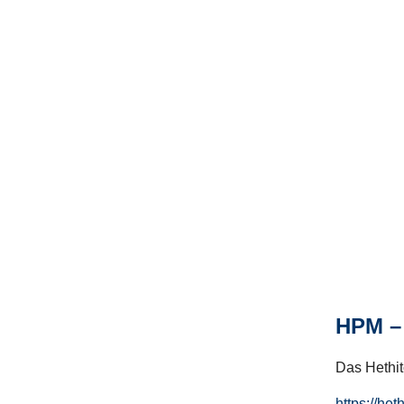
HPM – 
Das Hethito
https://het