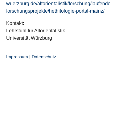
wuerzburg.de/altorientalistik/forschung/laufende-
forschungsprojekte/hethitologie-portal-mainz/
Kontakt:
Lehrstuhl für Altorientalistik
Universität Würzburg
Impressum
|
Datenschutz