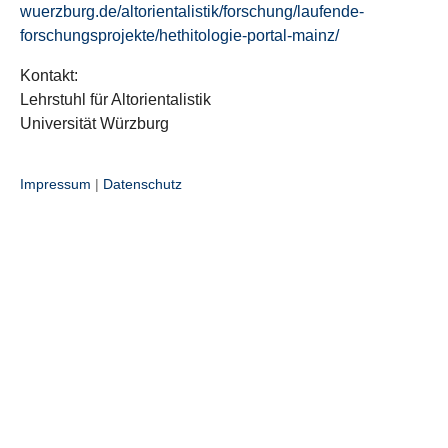
wuerzburg.de/altorientalistik/forschung/laufende-
forschungsprojekte/hethitologie-portal-mainz/
Kontakt:
Lehrstuhl für Altorientalistik
Universität Würzburg
Impressum
|
Datenschutz