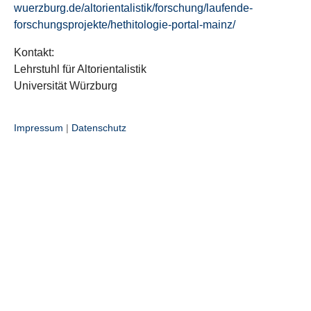
wuerzburg.de/altorientalistik/forschung/laufende-
forschungsprojekte/hethitologie-portal-mainz/
Kontakt:
Lehrstuhl für Altorientalistik
Universität Würzburg
Impressum
|
Datenschutz