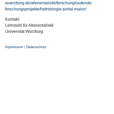
wuerzburg.de/altorientalistik/forschung/laufende-
forschungsprojekte/hethitologie-portal-mainz/
Kontakt:
Lehrstuhl für Altorientalistik
Universität Würzburg
Impressum
|
Datenschutz