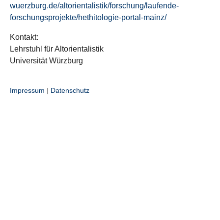
wuerzburg.de/altorientalistik/forschung/laufende-
forschungsprojekte/hethitologie-portal-mainz/
Kontakt:
Lehrstuhl für Altorientalistik
Universität Würzburg
Impressum
|
Datenschutz