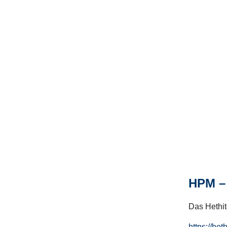
HPM – 
Das Hethito
https://het