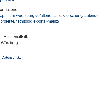
formationen:
w.phil.uni-wuerzburg.de/altorientalistik/forschung/laufende-
projekte/hethitologie-portal-mainz/
ür Altorientalistik
t Würzburg
|
Datenschutz